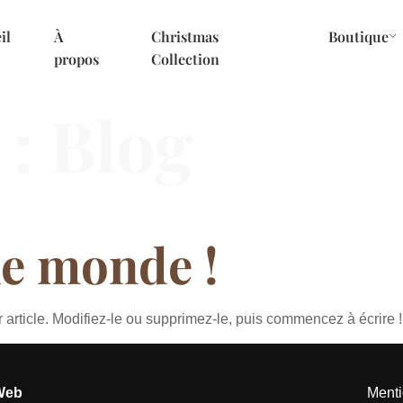
il
À
Christmas
Boutique
propos
Collection
 :
Blog
le monde !
article. Modifiez-le ou supprimez-le, puis commencez à écrire !
Web
Menti