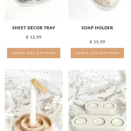
SHEET DÉCOR TRAY
SOAP HOLDER
€
12,99
Note
€
15,99
5.00
sur 5
CHOIX DES OPTIONS
CHOIX DES OPTIONS