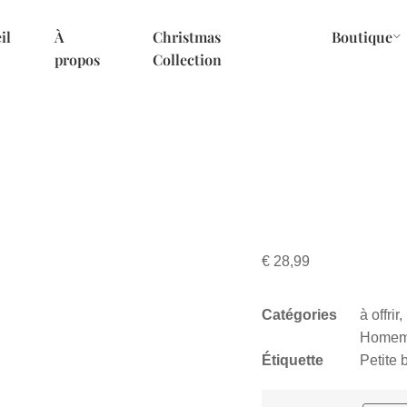
il
À
Christmas
Boutique
propos
Collection
€
28,99
Catégories
à offrir
,
Homema
Étiquette
Petite 