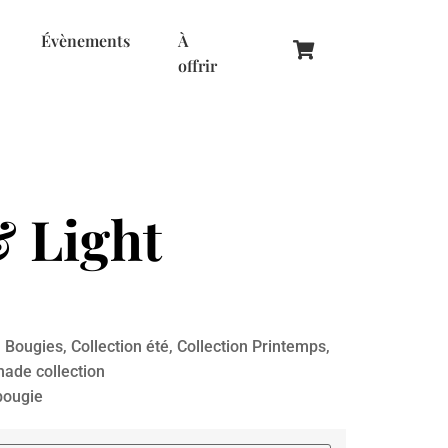
Évènements
À
offrir
& Light
,
Bougies
,
Collection été
,
Collection Printemps
,
de collection
bougie