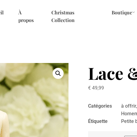
il
À
Christmas
Boutique
propos
Collection
Lace 
€
49,99
Catégories
à offrir
Homema
Étiquette
Petite 