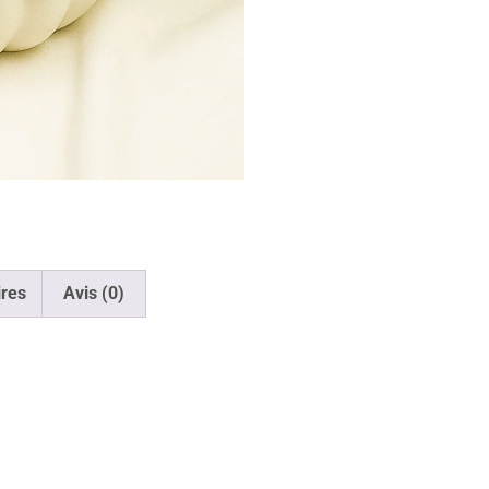
res
Avis (0)