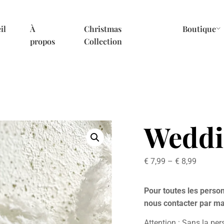
il
À
Christmas
Boutique
propos
Collection
Weddi
€
7,99
–
€
8,99
Pour toutes les person
nous contacter par ma
Attention : Sans la per