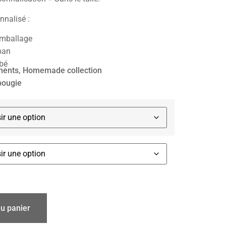
nnalisé :
’emballage
ban
bé
ments
,
Homemade collection
bougie
au panier